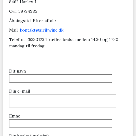
8462 Harlev J
Cvr: 39794985
Åbningstid: Efter aftale
Mail:
kontakt@sirikwine.dk
Telefon: 26330123 Træffes bedst mellem 14.30 og 17.30
mandag til fredag.
Dit navn
Din e-mail
Emne
Din besked (valgfri)